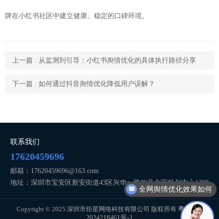
牌在小红书社区中建立健康、稳定的口碑环境。
上一篇 : 从监测到引导：小红书舆情优化的具体执行路径分享
下一篇 : 如何通过抖音舆情优化降低用户误解？
联系我们
17620459696
邮箱：17620459696@163.com
地址：深圳市宝安区新安街道43区兴华一路89号金宝科创中心1308
全网舆情优化效果如何
Copyright © 2025 深圳市炬星网络科技有限公司 版权所有
粤ICP备
2024218461号-1