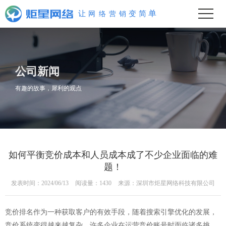
让
网
络
营
销
变
单
简
公司新闻
有趣的故事，犀利的观点
如何平衡竞价成本和人员成本成了不少企业面临的难
题！
发表时间：2024/06/13
阅读量：1430
来源：深圳市炬星网络科技有限公司
竞价排名作为一种获取客户的有效手段，随着搜索引擎优化的发展，
竞价系统变得越来越复杂。许多企业在运营竞价账号时面临诸多挑