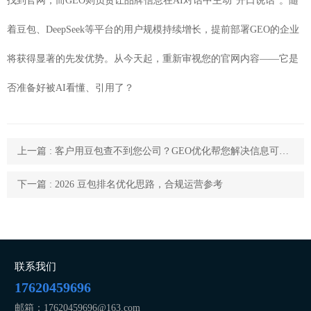
找到官网，而GEO则负责让品牌信息在AI对话中主动“开口说话”。随
着豆包、DeepSeek等平台的用户规模持续增长，提前部署GEO的企业
将获得显著的先发优势。从今天起，重新审视您的官网内容——它是
否准备好被AI看懂、引用了？
上一篇 : 客户用豆包查不到您公司？GEO优化帮您解决信息可见难题
下一篇 : 2026 豆包排名优化思路，合规运营参考
联系我们
17620459696
邮箱：17620459696@163.com